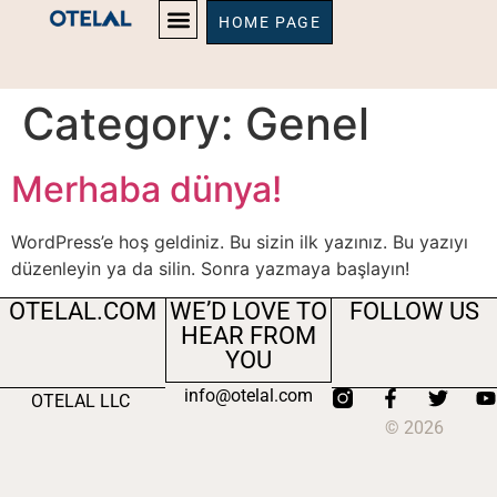
HOME PAGE
Category:
Genel
Merhaba dünya!
WordPress’e hoş geldiniz. Bu sizin ilk yazınız. Bu yazıyı
düzenleyin ya da silin. Sonra yazmaya başlayın!
OTELAL.COM
WE’D LOVE TO
FOLLOW US
HEAR FROM
YOU
info@otelal.com
OTELAL LLC
© 2026